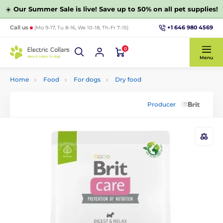
☀️
Our Summer Sale is live! Save up to 50% on all pet supplies!
+1 646 980 4569
Call us
(Mo 9-17, Tu 8-16, We 10-18, Th-Fr 7-15)
0
Menu
Home
Food
For dogs
Dry food
Producer