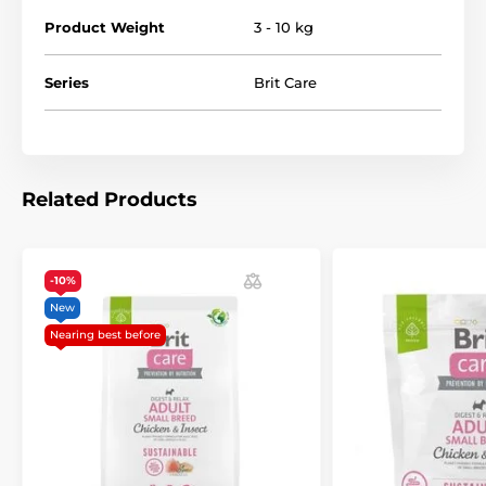
Product Weight
3 - 10 kg
obohaceno o
srdečník
pro posílení srdce, zklidnění
Series
Brit Care
nervové soustavy a omezení působení stresů
obsahuje probiotika
suroviny zanechávají
nízkou uhlíkovou stopu
(o 35
% v porovnání s recepturou z červeného masa)
Related Products
-10%
New
Nearing best before