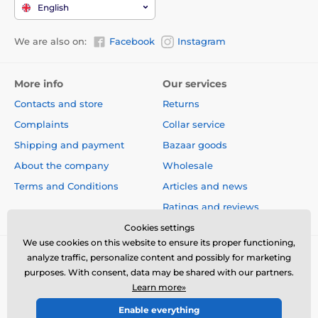
(3b406) 18 mg, organické železo (3b106) 75 mg,
English
organický selen (3b810) 0,16 mg. Obsahuje
antioxidanty schválené EU: tokoferolové extrakty z
We are also on:
Facebook
Instagram
rostlinných olejů (1b306(i)), askorbyl palmitát (1b304) a
výtažek z rozmarýnu.
Metabolizovatelná energie:
More info
Our services
Contacts and store
Returns
Complaints
Collar service
3860 kcal/kg.
Shipping and payment
Bazaar goods
About the company
Wholesale
Dávkování:
Terms and Conditions
Articles and news
Ratings and reviews
Cookies settings
We use cookies on this website to ensure its proper functioning,
Při váze psa nad 10 kg krmte řadou Adult Medium
analyze traffic, personalize content and possibly for marketing
Breed (dospělý pes střední plemena).
purposes. With consent, data may be shared with our partners.
Technical specifications are subject to change without
Learn more»
notice. Images are for illustrative purposes only.
Enable everything
© 2026 www.electric-collars.com ⦁ E-shop created by
SIMPLIA.cz