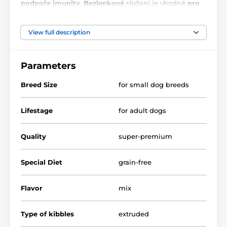
podpoře imunity
.
Bezlepkové
složení je vhodné
pro
dospělé psy malých plemen.
Obsahuje lehce
stravitelné a nutričně hodnotné
kuřecí maso
s
kompletním obsahem aminokyselin pro skvělou
View full description
kondici svalů a tkání.
Parameters
Breed Size
for small dog breeds
Lifestage
for adult dogs
Quality
super-premium
Special Diet
grain-free
Flavor
mix
Type of kibbles
extruded
Přednosti krmiva: