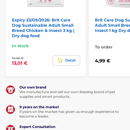
Složení:
Expiry 23/09/2026: Brit Care
Brit Care Dog S
Kuře (38 %) (dehydrované kuře, hydrolyzované kuře),
Dog Sustainable Adult Small
Adult Small Bre
oves (26 %), dehydrovaný hmyz (14 %), kuřecí tuk,
Breed Chicken & Insect 3 kg |
Insect 1 kg Dry 
sušená jablečná dužina, přírodní aroma, pivovarské
Dry dog food
kvasnice, lososový olej (2 %), hrachová mouka,
glukosamin (260 mg/kg), frukto-oligosacharidy (200
In stock
To order
mg/kg), chondroitin sulfát (200 mg/kg), mannan-
oligosacharidy (150 mg/kg), juka schidigera (150
14,46 €
mg/kg), semena ostropestřce mariánského (90
Detail
4,99 €
13,01 €
mg/kg), β-glukany (50 mg/kg), sušený srdečník (50
mg/kg), sušený rakytník řešetlákový (50 mg/kg),
probiotika Lactobacillus helveticus HA – 122
inaktivováno (15x109 buněk/kg).
Our own brand
We manufacture and sell our own Reedog brand of pet
supplies and smart products.
9 years on the market
9 years on the market has given us enough experience to
become a leader.
Expert Consultation
Analytické složky: