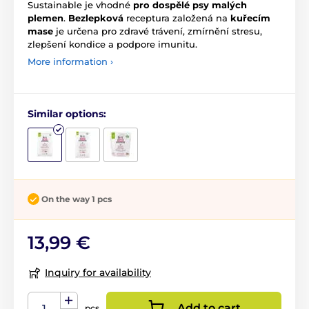
Sustainable je vhodné
pro dospělé psy malých
plemen
.
Bezlepková
receptura založená na
kuřecím
mase
je určena pro zdravé trávení, zmírnění stresu,
zlepšení kondice a podpore imunitu.
More information ›
Similar options:
On the way 1 pcs
13,99 €
Inquiry for availability
Add to cart
pcs